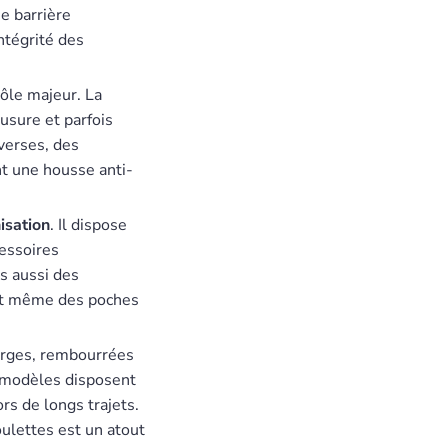
e barrière
intégrité des
rôle majeur. La
’usure et parfois
verses, des
t une housse anti-
isation
. Il dispose
essoires
s aussi des
ent même des poches
larges, rembourrées
s modèles disposent
ors de longs trajets.
oulettes est un atout