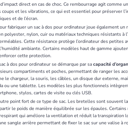
d’impact direct en cas de choc. Ce rembourrage agit comme un
s coups et les vibrations, ce qui est essentiel pour préserver l’
ques et de l’écran.
pour fabriquer un sac à dos pour ordinateur joue également un 
n polyester, nylon, cuir ou matériaux techniques résistants à l
perméables. Cette résistance protège l’ordinateur des petites a
l’humidité ambiante. Certains modèles haut de gamme ajouten
enforcer cette protection.
e sac à dos pour ordinateur se démarque par sa
capacité d’organ
sieurs compartiments et poches, permettant de ranger les acc
 le chargeur, la souris, les câbles, un disque dur externe, mai
a ou une tablette. Les modèles les plus fonctionnels intègr
tphone, stylos, cartes de visite ou clés USB.
utre point fort de ce type de sac. Les bretelles sont souvent 
épartir le poids de manière équilibrée sur les épaules. Certain
espirant qui améliore la ventilation et réduit la transpiration l
ne sangle arrière permettant de fixer le sac sur une valise à r