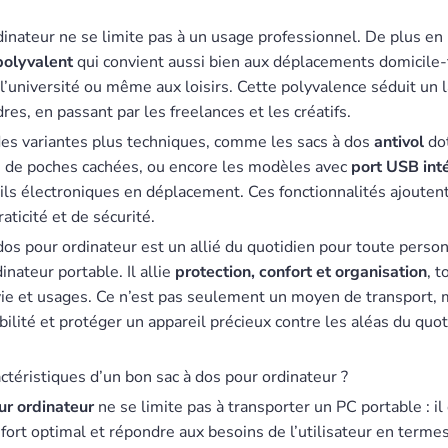
dinateur ne se limite pas à un usage professionnel. De plus e
polyvalent
qui convient aussi bien aux déplacements domicile-t
l’université ou même aux loisirs. Cette polyvalence séduit un l
res, en passant par les freelances et les créatifs.
des variantes plus techniques, comme les sacs à dos
antivol
dot
u de poches cachées, ou encore les modèles avec
port USB int
ils électroniques en déplacement. Ces fonctionnalités ajoute
ticité et de sécurité.
dos pour ordinateur est un allié du quotidien pour toute perso
nateur portable. Il allie
protection, confort et organisation
, t
 vie et usages. Ce n’est pas seulement un moyen de transport, 
ilité et protéger un appareil précieux contre les aléas du quot
ctéristiques d’un bon sac à dos pour ordinateur ?
ur ordinateur
ne se limite pas à transporter un PC portable : il 
onfort optimal et répondre aux besoins de l’utilisateur en termes