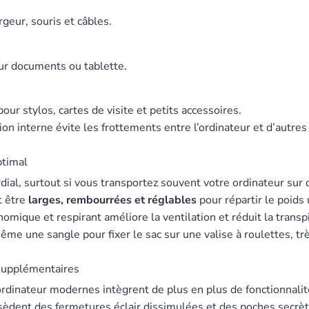
geur, souris et câbles.
r documents ou tablette.
ur stylos, cartes de visite et petits accessoires.
n interne évite les frottements entre l’ordinateur et d’autres
ptimal
dial, surtout si vous transportez souvent votre ordinateur sur
t être
larges, rembourrées et réglables
pour répartir le poid
mique et respirant améliore la ventilation et réduit la transpi
e une sangle pour fixer le sac sur une valise à roulettes, trè
 supplémentaires
ordinateur modernes intègrent de plus en plus de fonctionnalit
èdent des fermetures éclair dissimulées et des poches secrète