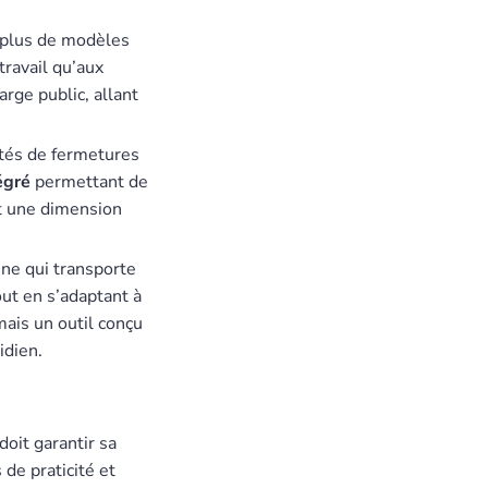
n plus de modèles
ravail qu’aux
arge public, allant
és de fermetures
égré
permettant de
nt une dimension
nne qui transporte
out en s’adaptant à
mais un outil conçu
idien.
doit garantir sa
 de praticité et