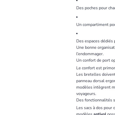
Des poches pour char
Un compartiment pou
Des espaces dédiés po
Une bonne organisatio
l’endommager.
Un confort de port o
Le confort est primor
Les bretelles doiven
panneau dorsal ergono
modèles intègrent mêm
voyageurs.
Des fonctionnalités
Les sacs à dos pour 
modèles
antivol
poss